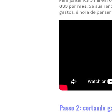
Para juntar R$ 5 mil em 
833 por mês
. Se sua re
gastos, é hora de pens
Passo 2: cortando g