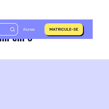
Alunas
MATRICULE-SE
mil em 6