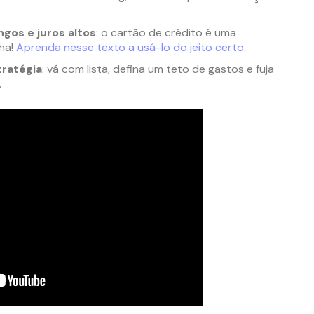
gos e juros altos
: o cartão de crédito é uma
ha!
Aprenda nesse texto a usá-lo do jeito certo.
ratégia
: vá com lista, defina um teto de gastos e fuja
.