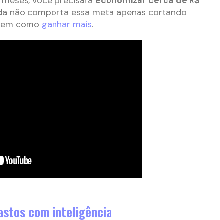
6 meses, você precisará
economizar cerca de R$
nda não comporta essa meta apenas cortando
ar em como
ganhar mais
.
astos com inteligência