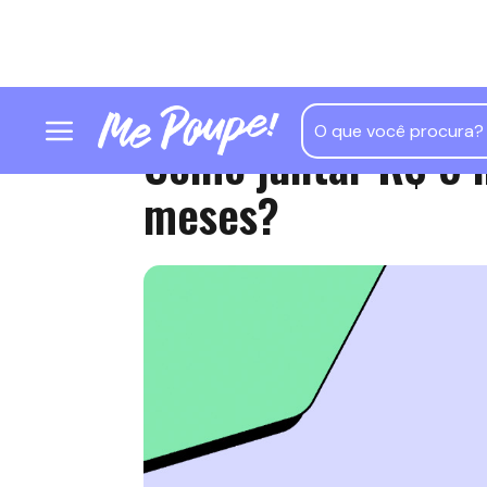
Como juntar R$ 5 
meses?