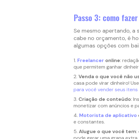
Passo 3: como fazer
Se mesmo apertando, a s
cabe no orçamento, é ho
algumas opções com baixo
Freelancer
online
: redaç
que permitem ganhar dinhei
Venda o que você não u
casa pode virar dinheiro! Us
para você vender seus itens
Criação de conteúdo
: I
monetizar com anúncios e pa
Motorista de aplicativo
e constantes.
Alugue o que você tem
:
pode gerar uma grana extra.