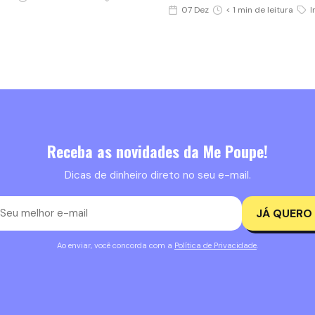
07 Dez
< 1 min de leitura
I
Receba as novidades da Me Poupe!
Dicas de dinheiro direto no seu e-mail.
JÁ QUERO
Ao enviar, você concorda com a
Política de Privacidade
.