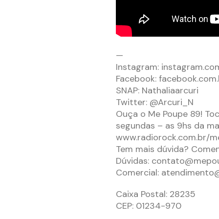
—
Instagram: instagram.com/
Facebook: facebook.co
SNAP: Nathaliaarcuri
Twitter: @Arcuri_N
Ouça o Me Poupe 89! Toca
segundas – as 9hs da ma
www.radiorock.com.br/
Tem mais dúvida? Coment
Dúvidas:
contato@mepo
Comercial:
atendimento
Caixa Postal: 28235
CEP: 01234-970