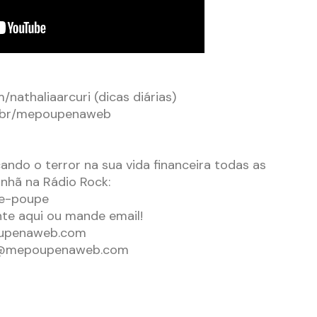
nathaliaarcuri (dicas diárias)
m.br/mepoupenaweb
ndo o terror na sua vida financeira todas as
nhã na Rádio Rock:
me-poupe
e aqui ou mande email!
upenaweb.com
@mepoupenaweb.com