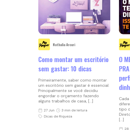
Nathalia Arcuri
O M
Como montar um escritório
PRA
sem gastar: 10 dicas
perf
Primeiramente, saber como montar
dinh
um escritório sem gastar é essencial.
Principalmente se você decidiu
engordar o orçamento fazendo
Cada 
alguns trabalhos de casa, […]
difer
tipo 
27 Jun
3 min de leitura
Diret
Dicas de Riqueza
[…]
28 