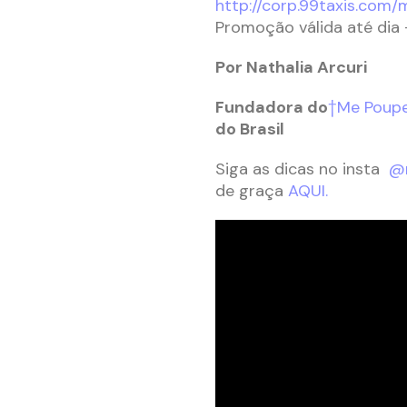
http://corp.99taxis.com
Promoção válida até dia –
Por Nathalia Arcuri
Fundadora do
†Me Poupe
do Brasil
Siga as dicas no insta
@n
de graça
AQUI.