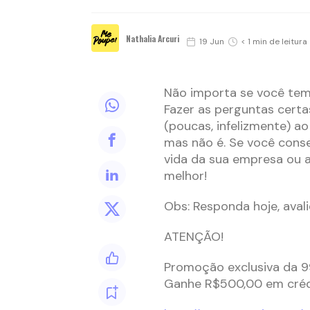
Nathalia Arcuri
19 Jun
< 1 min de leitura
Não importa se você tem 
Fazer as perguntas cert
(poucas, infelizmente) a
mas não é. Se você cons
vida da sua empresa ou 
melhor!
Obs: Responda hoje, aval
ATENÇÃO!
Promoção exclusiva da 9
Ganhe R$500,00 em crédi