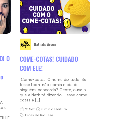
Nathalia Arcuri
O! O
COME-COTAS! CUIDADO
COM ELE!
ão
Come-cotas: O nome diz tudo. Se
fosse bom, não comia nada de
ninguém, concorda? Gente, ouve o
que a Nath tá dizendo… esse come-
cotas é […]
JA
te e
21 Set
3 min de leitura
Dicas de Riqueza
TILHE!