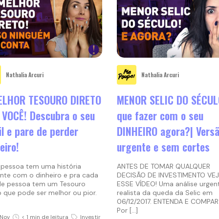
Nathalia Arcuri
Nathalia Arcuri
ELHOR TESOURO DIRETO
MENOR SELIC DO SÉCUL
 VOCÊ! Descubra o seu
que fazer com o seu
il e pare de perder
DINHEIRO agora?| Vers
eiro!
urgente e sem cortes
pessoa tem uma história
ANTES DE TOMAR QUALQUER
ente com o dinheiro e pra cada
DECISÃO DE INVESTIMENTO VE
de pessoa tem um Tesouro
ESSE VÍDEO! Uma análise urgen
o que pode ser melhor ou pior.
realista da queda da Selic em
06/12/2017. ENTENDA E COMPAR
Por […]
Nov
< 1 min de leitura
Investir