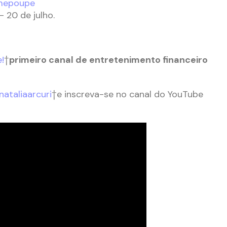
/mepoupe
 20 de julho.
!
†
primeiro canal de entretenimento financeiro
ataliaarcuri
†e inscreva-se no canal do YouTube