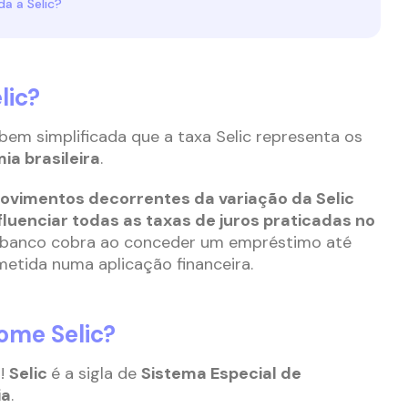
a a Selic?
lic?
em simplificada que a taxa Selic representa os
ia brasileira
.
ovimentos decorrentes da variação da Selic
fluenciar todas as taxas de juros praticadas no
 banco cobra ao conceder um empréstimo até
metida numa aplicação financeira.
ome Selic?
a!
Selic
é a sigla de
Sistema Especial de
ia
.