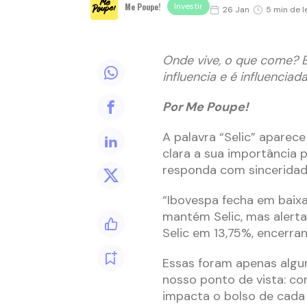
Me Poupe!
Investir
26 Jan
5 min de l
Onde vive, o que come? E
influencia e é influencia
Por Me Poupe!
A palavra “Selic” aparece
clara a sua importância 
responda com sinceridad
“Ibovespa fecha em baixa
mantém Selic, mas alerta
Selic em 13,75%, encerra
Essas foram apenas alg
nosso ponto de vista: c
impacta o bolso de cada 