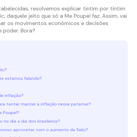
belecidas, resolvemos explicar tintim por tintim
ic, daquele jeito que só a Me Poupe! faz. Assim, vai
nhar os movimentos econômicos e decisões
e poder. Bora?
lic?
es estamos falando?
e inflação?
ara tentar manter a inflação nesse patamar?
Me Poupe!?
c no dia a dia dos brasileiros?
 posso aproveitar com o aumento da Selic?