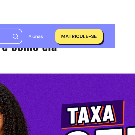
Alunas
MATRICULE-SE
é e como ela