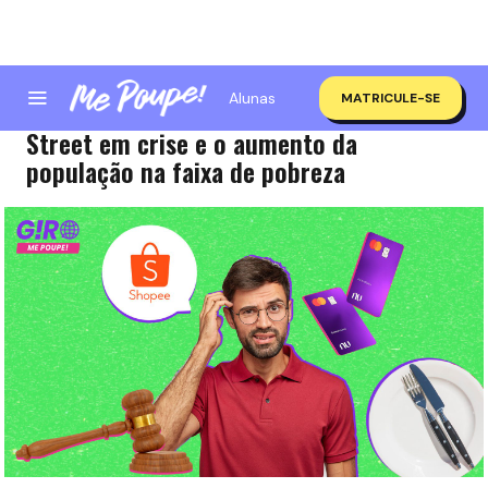
Alunas
MATRICULE-SE
Giro Me Poupe! | PEC kamikaze, Wall
Street em crise e o aumento da
população na faixa de pobreza