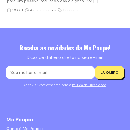
para um possível resultado das eleições. Por […]
10 Out
4 min de leitura
Economia
Receba as novidades da Me Poupe!
Dicas de dinheiro direto no seu e-mail.
JÁ QUERO
Ao enviar, você concorda com a
Política de Privacidade
.
Me Poupe+
O que é Me Poupe+