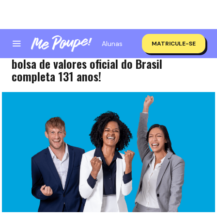
Alunas
MATRICULE-SE
Afinal, o que é a bolsa? Chamada de B3, a
bolsa de valores oficial do Brasil
completa 131 anos!