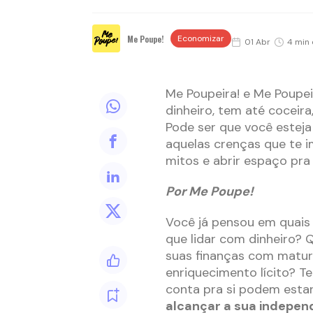
Me Poupe!
Economizar
01 Abr
4 min 
Me Poupeira! e Me Poupei
dinheiro, tem até coceir
Pode ser que você esteja
aquelas crenças que te 
mitos e abrir espaço pra
Por Me Poupe!
Você já pensou em quais
que lidar com dinheiro? 
suas finanças com matur
enriquecimento lícito? T
conta pra si podem estar
alcançar a sua independ