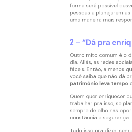
forma será possível desv
pessoas a planejarem as 
uma maneira mais respon
2 –
“Dá pra enriq
Outro mito comum é o de 
dia. Aliás, as redes soc
fáceis. Então, a menos 
você saiba que não dá pra
patrimônio leva tempo
e
Quem quer enriquecer ou 
trabalhar pra isso, se plan
sempre de olho nas opor
constância e segurança.
Tudo isso pra dizer: se