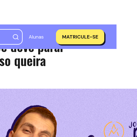
Alunas
MATRICULE-SE
cê deve parar
aso queira