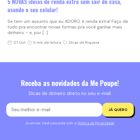
5 NOVAS ideias de renda extra sem sair de casa,
usando o seu celular!
Se tem um assunto que eu ADORO, é renda extra! Faço de
tudo pra encontrar novas formas pra você ganhar mais
dinheiro – e, por […]
07 Out
5 min de leitura
Dicas de Riqueza
Receba as novidades da Me Poupe!
Dicas de dinheiro direto no seu e-mail.
JÁ QUERO
Ao enviar, você concorda com a
Política de Privacidade
.