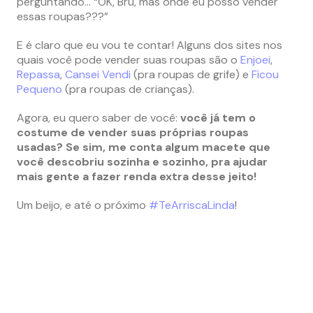
perguntando… “OK, Bru, mas onde eu posso vender
essas roupas???”
E é claro que eu vou te contar! Alguns dos sites nos
quais você pode vender suas roupas são o
Enjoei
,
Repassa
,
Cansei Vendi
(pra roupas de grife) e
Ficou
Pequeno
(pra roupas de crianças).
Agora, eu quero saber de você:
você já tem o
costume de vender suas próprias roupas
usadas? Se sim, me conta algum macete que
você descobriu sozinha e sozinho, pra ajudar
mais gente a fazer renda extra desse jeito!
Um beijo, e até o próximo
#TeArriscaLinda
!