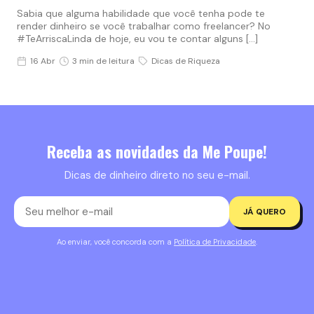
Sabia que alguma habilidade que você tenha pode te
render dinheiro se você trabalhar como freelancer? No
#TeArriscaLinda de hoje, eu vou te contar alguns […]
16 Abr
3 min de leitura
Dicas de Riqueza
Receba as novidades da Me Poupe!
Dicas de dinheiro direto no seu e-mail.
JÁ QUERO
Ao enviar, você concorda com a
Política de Privacidade
.