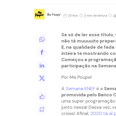
Me Poupe!
23 Nov
2 min de leitura
D
Se só de ler esse título,
não tá muuuuito prepar
E, na qualidade de fada
inteira te mostrando co
Começou a programação 
participação na Semana
Por Me Poupe!
A
Semana ENEF
é a
Sema
promovida pelo Banco C
uma super programação c
junto nessa! Dessa vez, v
crises! Afinal,
2020 tá aí p