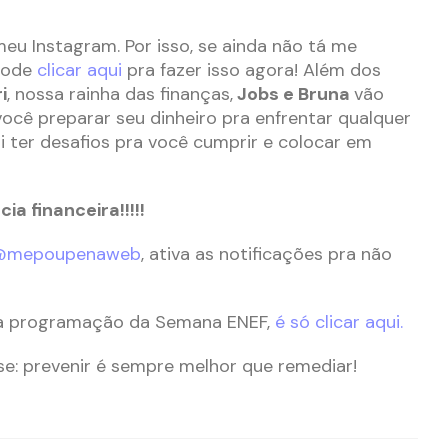
meu Instagram. Por isso, se ainda não tá me
 pode
clicar aqui
pra fazer isso agora! Além dos
i
, nossa rainha das finanças,
Jobs e Bruna
vão
você preparar seu dinheiro pra enfrentar qualquer
ai ter desafios pra você cumprir e colocar em
ia financeira!!!!!
@mepoupenaweb
, ativa as notificações pra não
a a programação da Semana ENEF,
é só clicar aqui.
se: prevenir é sempre melhor que remediar!