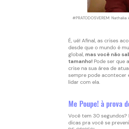
#PRATODOSVEREM: Nathalia Ar
É, ué! Afinal, as crises 
desde que o mundo é mun
global,
m
as você não sa
tamanho!
Pode ser que 
crise na sua área de atu
sempre pode acontecer e
lidar com ela.
Me Poupe! à prova d
Você tem 30 segundos? 
dicas pra você se preve