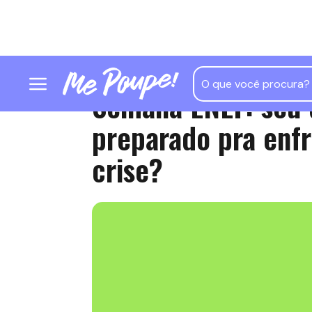
Semana ENEF: seu 
preparado pra enf
crise?