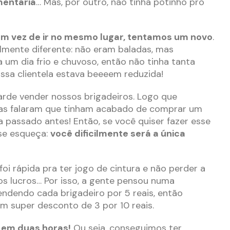
mentaria
… Mas, por outro, não tinha potinho pro
m vez de ir no mesmo lugar, tentamos um novo
.
almente diferente: não eram baladas, mas
a um dia frio e chuvoso, então não tinha tanta
ossa clientela estava beeeem reduzida!
tarde vender nossos brigadeiros. Logo que
as falaram que tinham acabado de comprar um
 passado antes! Então, se você quiser fazer esse
 se esqueça:
você dificilmente será a única
foi rápida pra ter jogo de cintura e não perder a
 os lucros… Por isso, a gente pensou numa
endendo cada brigadeiro por 5 reais, então
m super desconto de 3 por 10 reais.
 em duas horas!
Ou seja, conseguimos ter