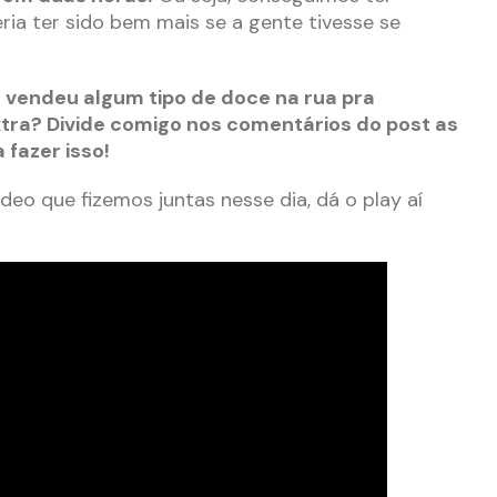
ria ter sido bem mais se a gente tivesse se
 vendeu algum tipo de doce na rua pra
tra? Divide comigo nos comentários do post as
 fazer isso!
ídeo que fizemos juntas nesse dia, dá o play aí