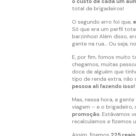
o custo de cada um au
total de brigadeiros!
O segundo erro foi que,
e
Só que era um perfil tot
barzinhos! Além disso, er
gente na rua… Ou seja, n
E, por fim, fomos muito 
chegamos, muitas pesso
doce de alguém que tinha
tipo de renda extra, não
pessoa ali fazendo isso!
Mas, nessa hora, a gente 
viagem – e o brigadeiro,
promoção
. Estávamos v
recalculamos e fizemos u
Assim, fizemos
225 reais