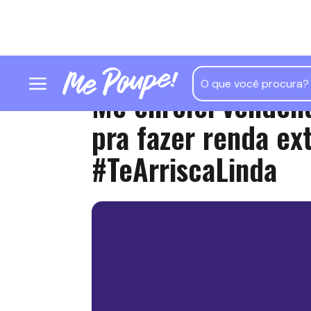
Me enrolei venden
pra fazer renda ext
#TeArriscaLinda