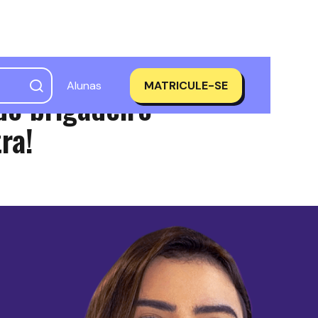
Alunas
MATRICULE-SE
do brigadeiro
ra!