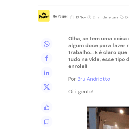
Me Poupe!
13 Nov
2 min de leitura
Di
Olha, se tem uma coisa
algum doce para fazer re
trabalho… E é claro que
tudo na vida, esse tipo 
enrolei!
Por
Bru Andriotto
Oiii, gente!