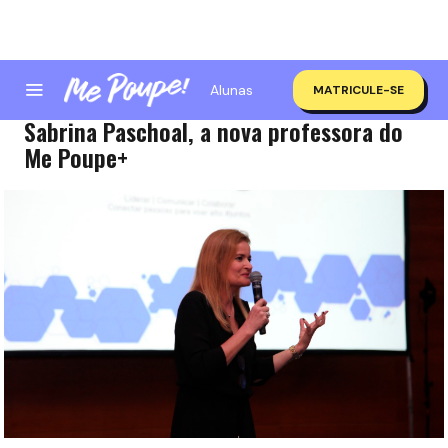
Alunas
MATRICULE-SE
A escalada financeira e emocional com
Sabrina Paschoal, a nova professora do
Me Poupe+