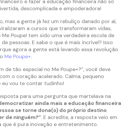
inanceiro e fazer a educação financeira não só
ivertida, descomplicada e empoderadora!
o, mas a gente já fez um rebuliço danado por aí,
iralizaram a cursos que transformaram vidas,
a Me Poupe! tem sido uma verdadeira escola de
de pessoas. E sabe o que é mais incrível? Isso
rque agora a gente está levando essa revolução
 o
Me Poupe+
.
m de tão especial no Me Poupe+?”, você deve
á com o coração acelerado. Calma, pequeno
 eu vou te contar tudinho!
esposta para uma pergunta que martelava na
emocratizar ainda mais a educação financeira
ssoa se torne dona(o) do próprio destino
er de ninguém?”
. E acredite, a resposta veio em
 que é pura inovação e entretenimento.