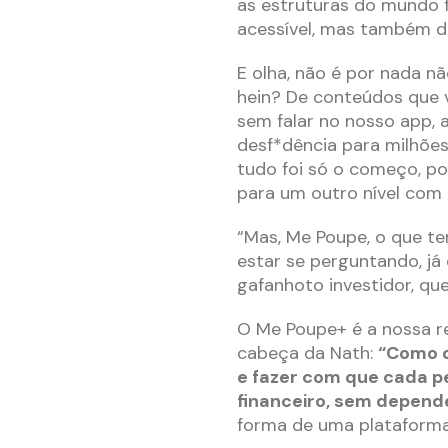
as estruturas do mundo f
acessível, mas também d
E olha, não é por nada nã
hein? De conteúdos que v
sem falar no nosso app, 
desf*dência para milhões 
tudo foi só o começo, po
para um outro nível com
“Mas, Me Poupe, o que te
estar se perguntando, j
gafanhoto investidor, que
O Me Poupe+ é a nossa r
cabeça da Nath:
“Como d
e fazer com que cada pe
financeiro, sem depend
forma de uma plataforma