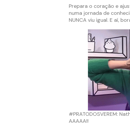
Prepara o coração e ajus
numa jornada de conheci
NUNCA viu igual. E aí, bo
#PRATODOSVEREM: Nath A
AAAAA!!