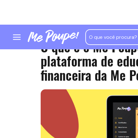
O que é o Me Poup
plataforma de edu
financeira da Me P