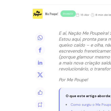
Me Poupe!
Investir
15 Abr
8 min de le
E aí, Nação Me Poupeira! 
Estou aqui, pronta para m
queixo caído – e olha, não
escrevendo freneticamen
(porque glamour mesmo é 
a mais nova criação saída
revolucionário, o transf
Por Me Poupe!
O que este artigo aborda:
Como surgiu o Me Poup