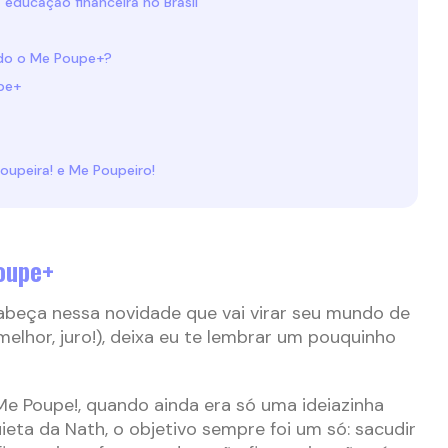
 educação financeira no Brasil
ndo o Me Poupe+?
pe+
oupeira! e Me Poupeiro!
oupe+
abeça nessa novidade que vai virar seu mundo de
elhor, juro!), deixa eu te lembrar um pouquinho
e Poupe!, quando ainda era só uma ideiazinha
eta da Nath, o objetivo sempre foi um só: sacudir