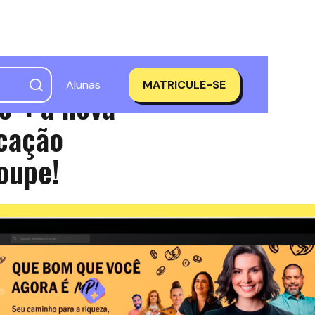
Alunas
MATRICULE-SE
e+: a nova
cação
oupe!