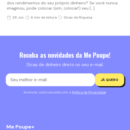
dos rendimentos do seu próprio dinheiro? Se você nunca
imaginou, pode colocar (sim, colocar!) seu […]
28 Jun
6 min de leitura
Dicas de Riqueza
Receba as novidades da Me Poupe!
Dicas de dinheiro direto no seu e-mail.
JÁ QUERO
Ao enviar, você concorda com a
Política de Privacidade
.
Me Poupe+