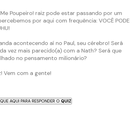
 Me Poupeiro! raiz pode estar passando por um
percebemos por aqui com frequência: VOCÊ PODE
UHU!
nda acontecendo aí no Paul, seu cérebro! Será
ada vez mais parecido(a) com a Nath? Será que
alhado no pensamento milionário?
z! Vem com a gente!
IQUE AQUI PARA RESPONDER O
QUIZ