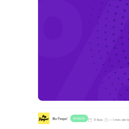
Me Poupe!
Investir
11 Nov
< 1 min de l