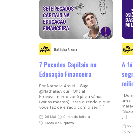
Nathalia Arcuri
7 Pecados Capitais na
A fó
Educação Financeira
seg
mili
Por Nathalia Arcuri – Siga
@NathaliaArcuri_Oficial
Demor
Provavelmente você já viu várias
um es
(várias mesmo) listas dizendo o que
marav
você faz de errado com o seu […]
“Sexo
[…]
26 Mai
5 min de leitura
Dicas de Riqueza
22 
Dic