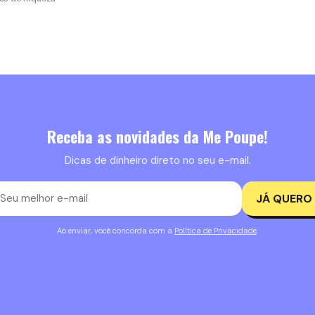
Receba as novidades da Me Poupe!
Dicas de dinheiro direto no seu e-mail.
JÁ QUERO
Ao enviar, você concorda com a
Política de Privacidade
.