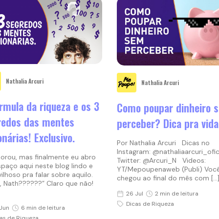
Nathalia Arcuri
Nathalia Arcuri
rmula da riqueza e os 3
Como poupar dinheiro 
redos das mentes
perceber? Dica pra vida
onárias! Exclusivo.
Por Nathalia Arcuri Dicas no
Instagram: @nathaliaarcuri_ofi
ou, mas finalmente eu abro
Twitter: @Arcuri_N Videos:
paço aqui neste blog lindo e
YT/Mepoupenaweb (Publi) Você
ilhoso pra falar sobre aquilo.
chegou ao final do mês com […
, Nath??????” Claro que não!
26 Jul
2 min de leitura
Dicas de Riqueza
Jun
6 min de leitura
as de Riqueza