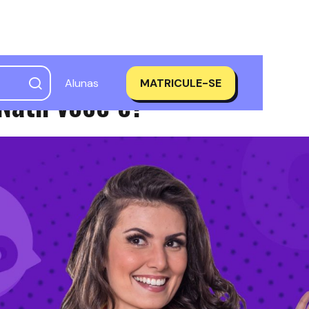
Alunas
MATRICULE-SE
Nath você é?