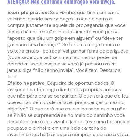
ATENÇÃO! Não confunda admiração com inveja.
Exemplo prático:
Seu vizinho, que tinha um carro
velhinho, caindo aos pedaços troca de carro e
compra justamente aquele da propaganda que você
deseja há um tempão. Imediatamente você pensa:
“aposto que deu um golpe em alguém” ou “deve ter
ganhado uma herança!”. Se for uma moça bonita e
solteira então… coitada! Vai ganhar fama de periguete
(você sabe que vai) sem nem ao menos poder se
defender. Isso é inveja e se você já pensou assim,
jamais diga “não tenho inveja”. Você tem. Desculpa,
falei.
Efeito negativo
: Cegueira de oportunidades. O
invejoso fica tão cego diante das próprias análises
que não pára pra se perguntar: O que será que ele fez
que eu também poderia fazer pra alcançar o mesmo
objetivo? O que será que essa mina sabe que eu não
sei? Não se surpreenda se no meio do caminho você
descobrir que o seu vizinho jamais teve uma herança e
poupava o dinheiro em uma bela carteira de
investimentos há 5 anos pra comprar o carrão à vista.