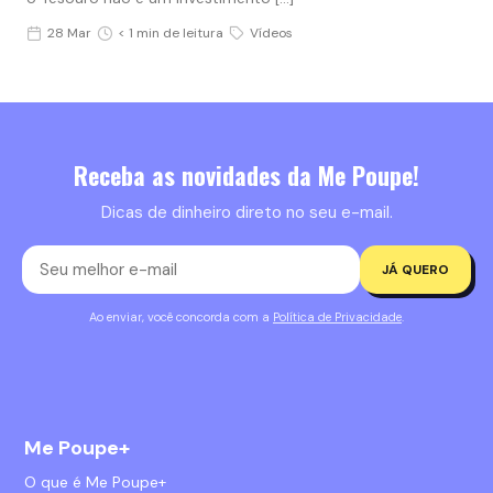
28 Mar
< 1 min de leitura
Vídeos
Receba as novidades da Me Poupe!
Dicas de dinheiro direto no seu e-mail.
JÁ QUERO
Ao enviar, você concorda com a
Política de Privacidade
.
Me Poupe+
O que é Me Poupe+