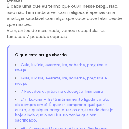
beata?”
É cada uma que eu tenho que ouvir nesse blog… Não,
isso não tem nada a ver com religião, é apenas uma
analogia saudável com algo que você ouve falar desde
que nasceu.
Bom, antes de mais nada, vamos recapitular os
famosos 7 pecados capitais:
O que este artigo aborda:
Gula, luxúria, avareza, ira, soberba, preguiça e
inveja.
Gula, luxúria, avareza, ira, soberba, preguiça e
inveja.
7 Pecados capitais na educação financeira
#7 Luxúria – Está intimamente ligada ao ato
da compra em sí. É querer comprar a qualquer
custo, a qualquer preço e ter os objetos de desejo
hoje ainda que o seu futuro tenha que ser
sacrificado.
#6 Avareza – O oposto à Luxúria. Ainda que