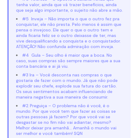
tenha valor, ainda que vá trazer benefícios, ainda
que seja algo importante, o sujeito não abre a mão.
#5 Inveja – Não importa o que o outro fez pra
conquistar, ele não presta. Pelo menos é assim que
pensa o invejoso. Ele quer o que o outro tem e
ainda ficaria feliz se o outro deixasse de ter, mas
vive desqualificando a conquista e o conquistador.
ATENÇÃO! Não confunda admiração com inveja.
#4 Gula – Seu olho é maior que a boca. No
caso, suas compras são sempre maiores que a sua
conta bancária e ai já viu.
#3 Ira – Você desconta nas compras o que
gostaria de fazer com o mundo. Já que não pode
explodir seu chefe, explode sua fatura do cartão.
Os seus sentimentos acabam influenciando de
maneira negativa a sua maneira de consumir.
#2 Preguiça – O problema não é você, é o
mundo. Por que você tem que fazer as coisas se
outras pessoas já fazem? Por que você vai se
desgastar se no fim não vai adiantar, mesmo?
Melhor deixar pra amanhã… Amanhã o mundo vai
ser melhor e você também! SQN