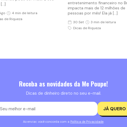
entretenimento financeiro no Br
 […]
impacta mais de 12 milhões de
pessoas por mês! Ela já […]
Ago
4 min de leitura
as de Riqueza
30 Set
3 min de leitura
Dicas de Riqueza
Receba as novidades da Me Poupe!
Dicas de dinheiro direto no seu e-mail.
JÁ QUERO
Ao enviar, você concorda com a
Política de Privacidade
.