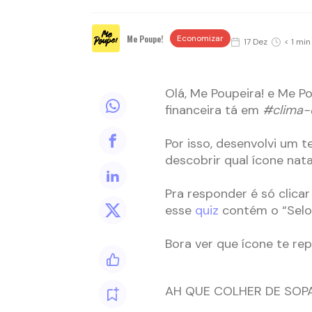
Me Poupe!
Economizar
17 Dez
< 1 min
Olá, Me Poupeira! e Me Po
financeira tá em
#clima-
Por isso, desenvolvi um 
descobrir qual ícone nat
Pra responder é só clicar
esse
quiz
contém o “Selo 
Bora ver que ícone te rep
AH QUE COLHER DE SOP