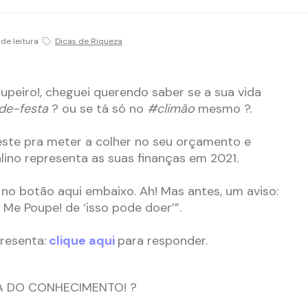
 de leitura
Dicas de Riqueza
upeiro!, cheguei querendo saber se a sua vida
de-festa
? ou se tá só no
#climão
mesmo ?.
teste pra meter a colher no seu orçamento e
alino representa as suas finanças em 2021.
 no botão aqui embaixo. Ah! Mas antes, um aviso:
Me Poupe! de ‘isso pode doer’”.
resenta:
clique aqui
para responder.
A DO CONHECIMENTO! ?