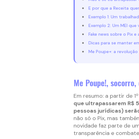
E por que a Receita que
Exemplo 1: Um trabalha
Exemplo 2: Um MEI que 
Fake news sobre o Pix e 
Dicas para se manter em
Me Poupe+: a revolução 
Me Poupe!, socorro,
Em resumo: a partir de 1º
que ultrapassarem R$ 5 m
pessoas jurídicas) ser
não só o Pix, mas tamb
novidade faz parte de u
transparência e combater