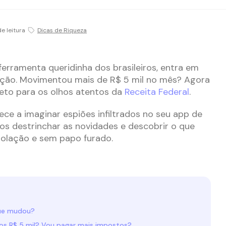
e leitura
Dicas de Riqueza
 ferramenta queridinha dos brasileiros, entra em
zação. Movimentou mais de R$ 5 mil no mês? Agora
reto para os olhos atentos da
Receita Federal
.
e a imaginar espiões infiltrados no seu app de
s destrinchar as novidades e descobrir o que
rolação e sem papo furado.
que mudou?
 os R$ 5 mil? Vou pagar mais impostos?