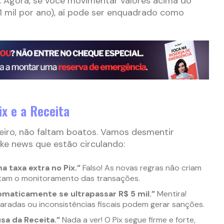
. Agora, se você movimentar valores acima do
1 mil por ano), aí pode ser enquadrado como
ix e a Receita
eiro, não faltam boatos. Vamos desmentir
ake news que estão circulando:
a taxa extra no Pix.”
Falso! As novas regras não criam
ntam o monitoramento das transações.
maticamente se ultrapassar R$ 5 mil.”
Mentira!
radas ou inconsistências fiscais podem gerar sanções.
usa da Receita.”
Nada a ver! O Pix segue firme e forte,