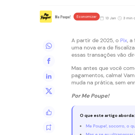
Me Poupe!
Economizar
13 Jan
3 min d
A partir de 2025, o
Pix
, a
uma nova era de fiscali
essas transações vão di
Mas antes que você comec
pagamentos, calma! Vamo
muda na prática, sem en
Por Me Poupe!
O que este artigo aborda:
Me Poupe!, socorro, o 
Mas e se eu ultrapassar