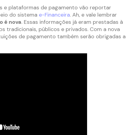
ras e plataformas de pagamento vão reportar
meio do sistema
e-Financeira
. Ah, e vale lembrar
o é nova
. Essas informações já eram prestadas à
os tradicionais, públicos e privados. Com a nova
tituições de pagamento também serão obrigadas a