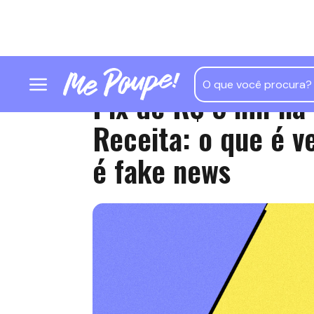
Pix de R$ 5 mil na
Receita: o que é v
é fake news