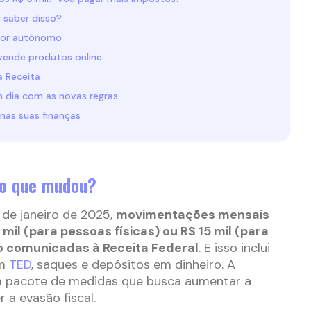
r saber disso?
dor autônomo
vende produtos online
a Receita
 dia com as novas regras
nas suas finanças
 o que mudou?
 de janeiro de 2025,
movimentações mensais
il (para pessoas físicas) ou R$ 15 mil (para
ão comunicadas à Receita Federal
. E isso inclui
ém
TED
, saques e depósitos em dinheiro. A
m pacote de medidas que busca aumentar a
 a evasão fiscal.