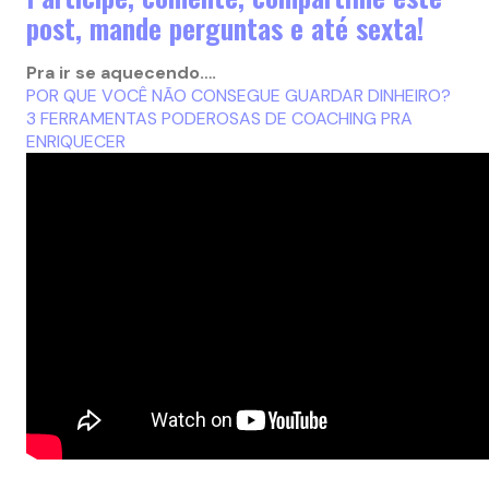
post, mande perguntas e até sexta!
Pra ir se aquecendo….
POR QUE VOCÊ NÃO CONSEGUE GUARDAR DINHEIRO?
3 FERRAMENTAS PODEROSAS DE COACHING PRA
ENRIQUECER