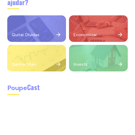
ajudar?
Quitar Dívidas
Economizar
Ganhar Mais
Investir
Cast
Poupe