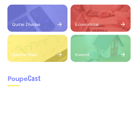
Quitar Dívidas
Economizar
Ganhar Mais
Investir
Cast
Poupe