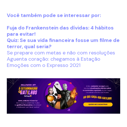
Você também pode se interessar por:
Fuja do Frankenstein das dívidas: 4 hábitos
para evitar!
Quiz: Se sua vida financeira fosse um filme de
terror, qual seria?
Se prepare com metas e não com resoluções
Aguenta coração: chegamos à Estação
Emoções com o Expresso 2021