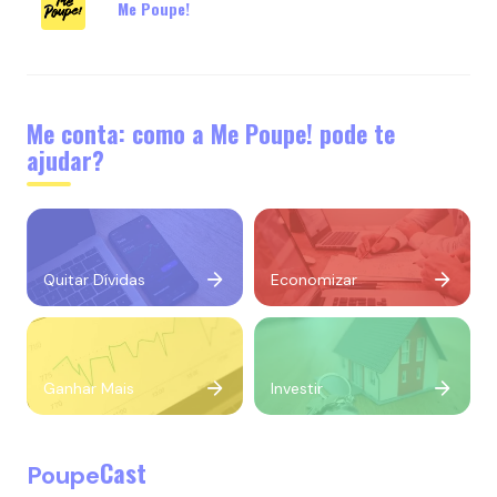
Me Poupe!
Me conta: como a Me Poupe! pode te
ajudar?
Quitar Dívidas
Economizar
Ganhar Mais
Investir
Cast
Poupe