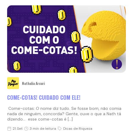
Nathalia Arcuri
COME-COTAS! CUIDADO COM ELE!
Come-cotas: O nome diz tudo. Se fosse bom, não comia
nada de ninguém, concorda? Gente, ouve o que a Nath tá
dizendo… esse come-cotas é […]
21 Set
3 min de leitura
Dicas de Riqueza