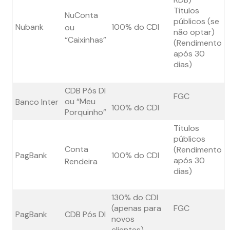
Títulos
NuConta
públicos (se
Nubank
100% do CDI
ou
não optar)
“Caixinhas”
(Rendimento
após 30
dias)
CDB Pós DI
FGC
ou “Meu
Banco Inter
100% do CDI
Porquinho”
Títulos
públicos
Conta
(Rendimento
PagBank
100% do CDI
após 30
Rendeira
dias)
130% do CDI
(apenas para
FGC
PagBank
CDB Pós DI
novos
clientes)