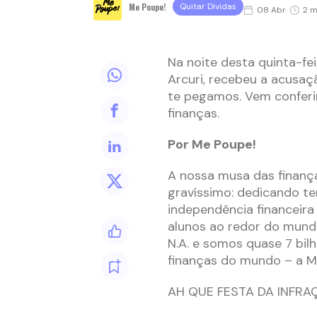
Me Poupe!
Quitar Dividas
08 Abr
2 m
Na noite desta quinta-fe
Arcuri, recebeu a acusa
te pegamos. Vem conferi
finanças.
Por Me Poupe!
A nossa musa das finanç
gravíssimo: dedicando te
independência financeira
alunos ao redor do mund
N.A. e somos quase 7 bil
finanças do mundo – a M
AH QUE FESTA DA INFRA