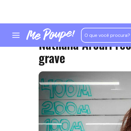
Nathalia Arcuri re
grave