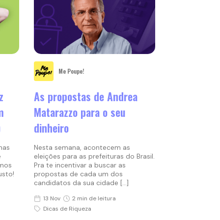
Me Poupe!
z
As propostas de Andrea
m
Matarazzo para o seu
)
dinheiro
mas
Nesta semana, acontecem as
e
eleições para as prefeituras do Brasil.
imos
Pra te incentivar a buscar as
usto!
propostas de cada um dos
candidatos da sua cidade […]
13 Nov
2 min de leitura
Dicas de Riqueza