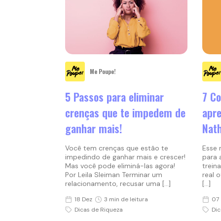
Me Poupe!
5 Passos para eliminar
7 Co
crenças que te impedem de
apre
ganhar mais!
Nat
Você tem crenças que estão te
Esse 
impedindo de ganhar mais e crescer!
para 
Mas você pode eliminá-las agora!
trein
Por Leila Sleiman Terminar um
real 
relacionamento, recusar uma […]
[…]
18 Dez
3 min de leitura
07 
Dicas de Riqueza
Dic