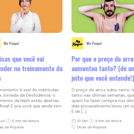
Me Poupe!
Me Poupe!
isas que você vai
Por que o preço do arro
nder no treinamento da
aumentou tanto? (de u
h
jeito que você entende!
momento é seu! As matrículas
O preço do arroz subiu tanto, 
a Jornada da Desfudência, o
tanto nas últimas semanas, qu
amento da Nath estão abertas
quem foi fazer compra nos últ
oficial! E pra você que ainda tem
dias provavelmente levou um s
E de […]
Jul
6 min de leitura
10 Set
4 min de leitura
as de Riqueza
Dicas de Riqueza