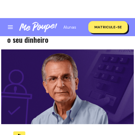
Alunas
MATRICULE-SE
As propostas de Andrea Matarazzo para
o seu dinheiro