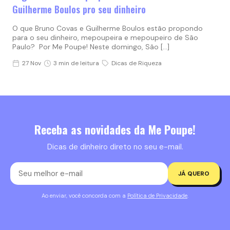
Guilherme Boulos pro seu dinheiro
O que Bruno Covas e Guilherme Boulos estão propondo
para o seu dinheiro, mepoupeira e mepoupeiro de São
Paulo? Por Me Poupe! Neste domingo, São […]
27 Nov
3 min de leitura
Dicas de Riqueza
Receba as novidades da Me Poupe!
Dicas de dinheiro direto no seu e-mail.
JÁ QUERO
Ao enviar, você concorda com a
Política de Privacidade
.