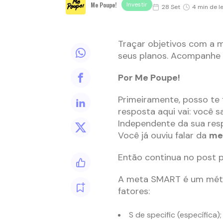
Me Poupe!
Investir
28 Set
4 min de le
Traçar objetivos com a 
seus planos. Acompanhe 
Por Me Poupe!
Primeiramente, posso te
resposta aqui vai: você 
Independente da sua resp
Você já ouviu falar da
me
Então continua no post 
A meta SMART é um méto
fatores:
S de specific (específica);