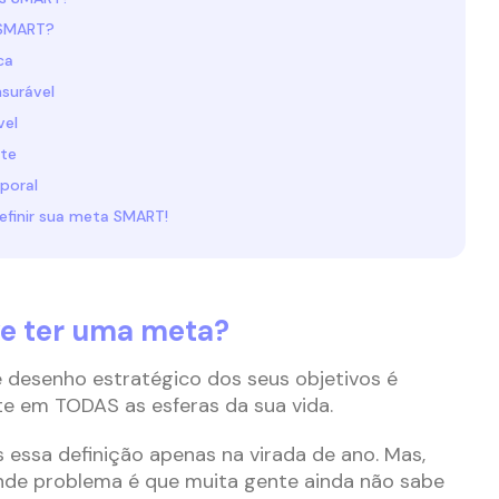
 SMART?
ca
surável
vel
nte
poral
definir sua meta SMART!
ve ter uma meta?
se desenho estratégico dos seus objetivos é
 em TODAS as esferas da sua vida.
essa definição apenas na virada de ano. Mas,
ande problema é que muita gente ainda não sabe