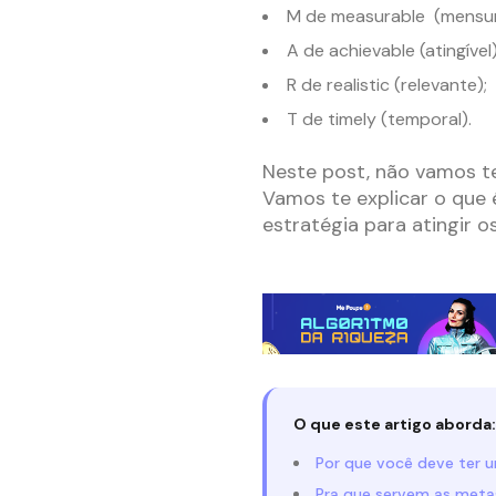
M de measurable (mensur
A de achievable (atingível)
R de realistic (relevante);
T de timely (temporal).
Neste post, não vamos te
Vamos te explicar o que
estratégia para atingir o
O que este artigo aborda:
Por que você deve ter
Pra que servem as met