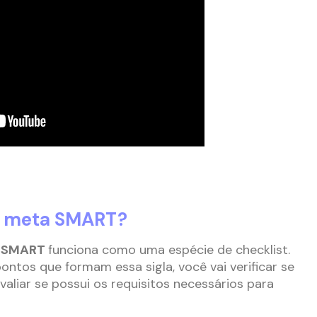
a meta SMART?
 SMART
funciona como uma espécie de checklist.
pontos que formam essa sigla, você vai verificar se
valiar se possui os requisitos necessários para