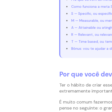
Como funciona a meta
S — Specific, ou específi
M — Measurable, ou men
A — Attainable ou atingí
R — Relevant, ou releva
T — Time based, ou tem
Bônus: vou te ajudar a 
Por que você de
Ter o hábito de criar es
extremamente importante
É muito comum fazermos 
pense no seguinte: o gr