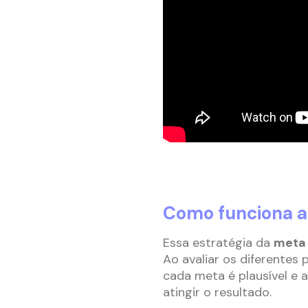
Como funciona 
Essa estratégia da
meta
Ao avaliar os diferentes 
cada meta é plausível e a
atingir o resultado.