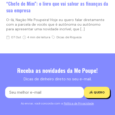
“Chefe de Mim”: o livro que vai salvar as finanças da
sua empresa
O-lá, Nação Me Poupeira! Hoje eu quero falar diretamente
com a parcela de vocês que é autônoma ou autônomo
para apresentar uma novidade incrível, que […]
07 Out
4 min de leitura
Dicas de Riqueza
Receba as novidades da Me Poupe!
Dicas de dinheiro direto no seu e-mail.
JÁ QUERO
Ao enviar, você concorda com a
Política de Privacidade
.