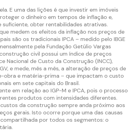
la. E uma das lições é que investir em imóveis
roteger o dinheiro em tempos de inflação e,
 suficiente, obter rentabilidades atrativas.
 que medem os efeitos da inflação nos preços de
ipais são os tradicionais IPCA – medido pelo IBGE
 mensalmente pela Fundação Getúlio Vargas
 construção civil possui um índice de preços
ce Nacional de Custo da Construção (INCC),
GV, e mede, mês a mês, a alteração de preços de
de-obra e matéria-prima – que impactam o custo
ais em sete capitais do Brasil.
ente em relação ao IGP-M e IPCA, pois o processo
ferentes produtos com intensidades diferentes.
de custos da construção sempre anda próximo aos
eços gerais. Isto ocorre porque uma das causas
compartilhada por todos os segmentos: o
ária.