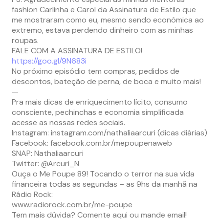
fashion Carlinha e Carol da Assinatura de Estilo que
me mostraram como eu, mesmo sendo econômica ao
extremo, estava perdendo dinheiro com as minhas
roupas.
FALE COM A ASSINATURA DE ESTILO!
https://goo.gl/9N683i
No próximo episódio tem compras, pedidos de
descontos, bateção de perna, de boca e muito mais!
—
Pra mais dicas de enriquecimento lícito, consumo
consciente, pechinchas e economia simplificada
acesse as nossas redes sociais.
Instagram: instagram.com/nathaliaarcuri (dicas diárias)
Facebook: facebook.com.br/mepoupenaweb
SNAP: Nathaliaarcuri
Twitter: @Arcuri_N
Ouça o Me Poupe 89! Tocando o terror na sua vida
financeira todas as segundas – as 9hs da manhã na
Rádio Rock:
www.radiorock.com.br/me-poupe
Tem mais dúvida? Comente aqui ou mande email!