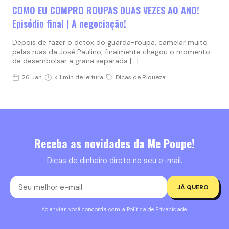
COMO EU COMPRO ROUPAS DUAS VEZES AO ANO!
Episódio final | A negociação!
Depois de fazer o detox do guarda-roupa, camelar muito
pelas ruas da José Paulino, finalmente chegou o momento
de desembolsar a grana separada […]
26 Jan
< 1 min de leitura
Dicas de Riqueza
Receba as novidades da Me Poupe!
Dicas de dinheiro direto no seu e-mail.
JÁ QUERO
Ao enviar, você concorda com a
Política de Privacidade
.