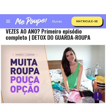
Alunas
MATRICULE-SE
COMO EU COMPRO ROUPAS SÓ DUAS
VEZES AO ANO? Primeiro episódio
completo | DETOX DO GUARDA-ROUPA