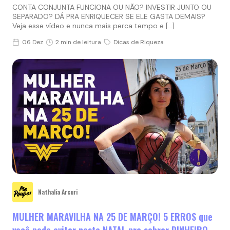
CONTA CONJUNTA FUNCIONA OU NÃO? INVESTIR JUNTO OU
SEPARADO? DÁ PRA ENRIQUECER SE ELE GASTA DEMAIS?
Veja esse vídeo e nunca mais perca tempo e […]
06 Dez
2 min de leitura
Dicas de Riqueza
Nathalia Arcuri
MULHER MARAVILHA NA 25 DE MARÇO! 5 ERROS que
você pode evitar neste NATAL pra sobrar DINHEIRO.