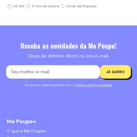
26 Set
5 min de leitura
Dicas de Riqueza
Receba as novidades da Me Poupe!
Dicas de dinheiro direto no seu e-mail.
JÁ QUERO
Ao enviar, você concorda com a
Política de Privacidade
.
Me Poupe+
O que é Me Poupe+