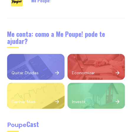
Me Poupe!
Me conta: como a Me Poupe! pode te
ajudar?
Quitar Dívidas
Economizar
Ganhar Mais
Investir
Cast
Poupe