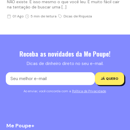
NÃO existe. É isso mesmo o que você leu. É muito fácil cair
na tentação de buscar uma […]
01 Ago
5 min de leitura
Dicas de Riqueza
Receba as novidades da Me Poupe!
Dicas de dinheiro direto no seu e-mail.
JÁ QUERO
Ao enviar, você concorda com a
Política de Privacidade
.
Me Poupe+