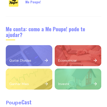
Me Poupe!
Me conta: como a Me Poupe! pode te
ajudar?
Quitar Dívidas
Economizar
Ganhar Mais
Investir
Cast
Poupe