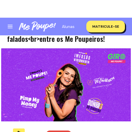
Alunas
MATRICULE-SE
Giro Me Poupe! | Top 5 assuntos mais
falados<br>entre os Me Poupeiros!