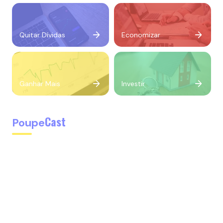
Quitar Dívidas
Economizar
Ganhar Mais
Investir
Cast
Poupe