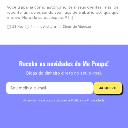
Você trabalha como autônomo, tem seus clientes, mas, de
repente, um deles sai do seu fluxo de trabalho por qualquer
motivo. Hora de se desesperar? […]
28 Nov
4 min de leitura
Dicas de Riqueza
Receba as novidades da Me Poupe!
Dicas de dinheiro direto no seu e-mail.
JÁ QUERO
Ao enviar, você concorda com a
Política de Privacidade
.