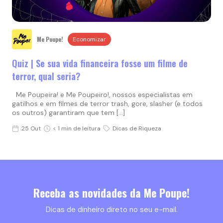
Me Poupe!
Economizar
Quiz | Se sua vida financeira fosse um filme de
terror, qual seria?
Me Poupeira! e Me Poupeiro!, nossos especialistas em
gatilhos e em filmes de terror trash, gore, slasher (e todos
os outros) garantiram que tem […]
25 Out
< 1 min de leitura
Dicas de Riqueza
Receba as novidades da Me Poupe!
Dicas de dinheiro direto no seu e-mail.