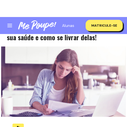
Alunas
MATRICULE-SE
Dívidas? Saiba as consequências para a
sua saúde e como se livrar delas!