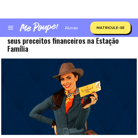
Alunas
MATRICULE-SE
Primeira parada do Expresso 2021: reveja
seus preceitos financeiros na Estação
Família