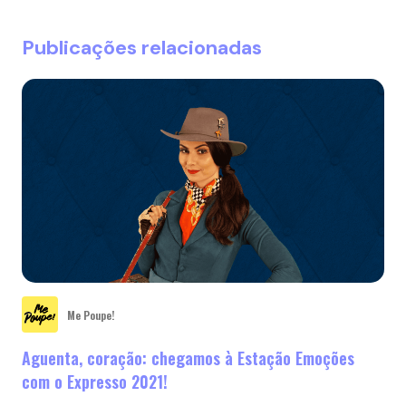
Publicações relacionadas
Me Poupe!
Aguenta, coração: chegamos à Estação Emoções
com o Expresso 2021!