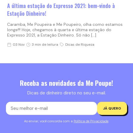
A última estação do Expresso 2021: bem-vindo à
Estação Dinheiro!
Caramba, Me Poupeira e Me Poupeiro, olha como estamos
longe!!! Hoje, chegamos à quarta e última estação do
Expresso 2021, a Estação Dinheiro. Só não […]
03 Nov
3 min de leitura
Dicas de Riqueza
Receba as novidades da Me Poupe!
Dicas de dinheiro direto no seu e-mail.
JÁ QUERO
Ao enviar, você concorda com a
Política de Privacidade
.