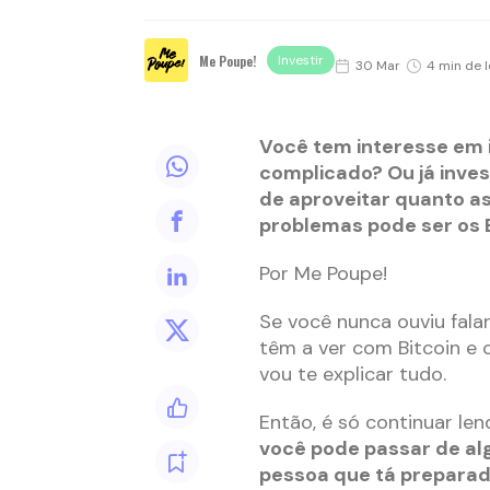
Me Poupe!
Investir
30 Mar
4 min de l
Você tem interesse em i
complicado? Ou já inve
de aproveitar quanto a
problemas pode ser os 
Por Me Poupe!
Se você nunca ouviu falar
têm a ver com Bitcoin e 
vou te explicar tudo.
Então, é só continuar le
você pode passar de al
pessoa que tá preparad