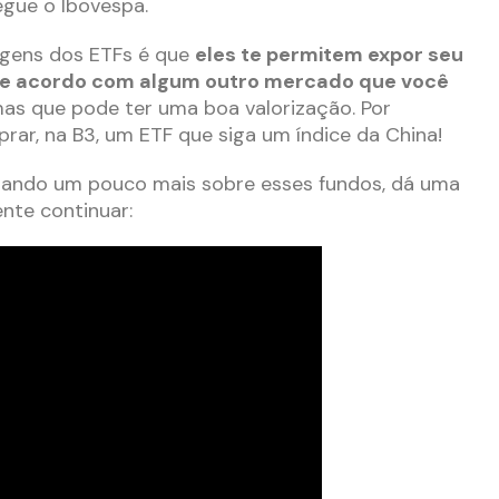
segue o Ibovespa.
agens dos ETFs é que
eles te permitem expor seu
 de acordo com algum outro mercado que você
mas que pode ter uma boa valorização. Por
ar, na B3, um ETF que siga um índice da China!
tando um pouco mais sobre esses fundos, dá uma
ente continuar: