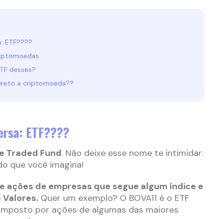
: ETF????
riptomoedas
ETF desses?
ireto a criptomoeda??
ersa: ETF????
e Traded Fund
. Não deixe esse nome te intimidar:
 do que você imagina!
e ações de empresas que segue algum índice e
 Valores.
Quer um exemplo? O BOVA11 é o ETF
omposto por ações de algumas das maiores