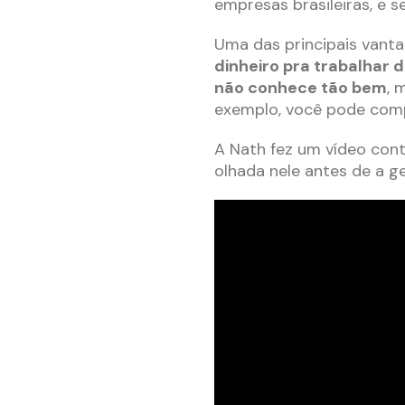
empresas brasileiras, e 
Uma das principais vant
dinheiro pra trabalhar
não conhece tão bem
, 
exemplo, você pode compr
A Nath fez um vídeo con
olhada nele antes de a g