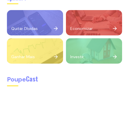
Quitar Dívidas
Economizar
Ganhar Mais
Investir
Cast
Poupe