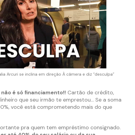
 Arcuri se inclina em direção À câmera e diz “desculpa”
 não é só financiamento!!
Cartão de crédito,
dinheiro que seu irmão te emprestou… Se a soma
 20%, você está comprometendo mais do que
portante pra quem tem empréstimo consignado.
r até 40% do seu salário ou da sua