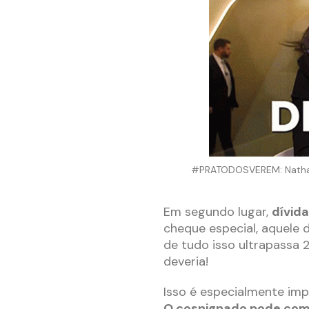
#PRATODOSVEREM: Nathalia
Em segundo lugar,
dívida
cheque especial, aquele 
de tudo isso ultrapassa
deveria!
Isso é especialmente im
O cosnignado pode come