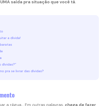
UMA saída pra situação que você tá
.
to
itar a dívida!
 baratas
de
da
 dívidas?”
no pra se livrar das dívidas?
amento
ssar a régua… Em outras palavras,
chega de fazer