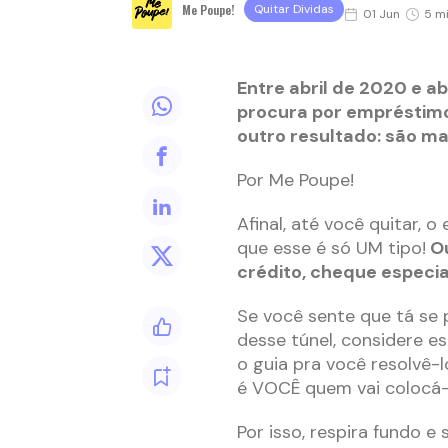
Me Poupe!
Quitar Dividas
01 Jun
5 mi
Entre abril de 2020 e a
procura por empréstimo
outro resultado: são ma
Por Me Poupe!
Afinal, até você quitar, 
que esse é só UM tipo!
Ou
crédito, cheque especia
Se você sente que tá se 
desse túnel, considere e
o guia pra você resolvê-l
é VOCÊ quem vai colocá-
Por isso, respira fundo e