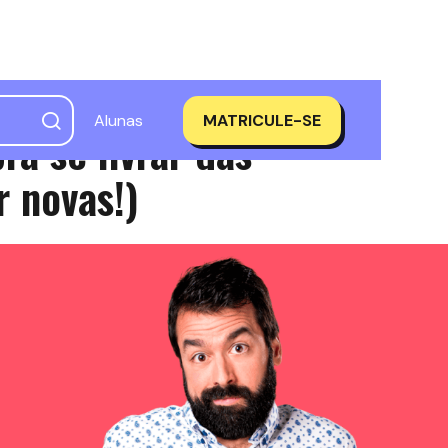
Alunas
MATRICULE-SE
ra se livrar das
r novas!)