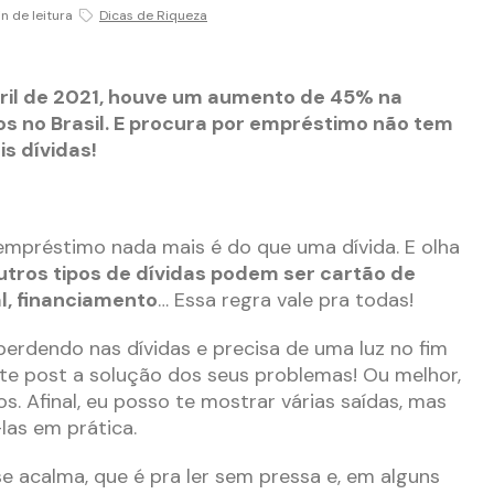
n de leitura
Dicas de Riqueza
bril de 2021, houve um aumento de 45% na
s no Brasil. E procura por empréstimo não tem
is dívidas!
o empréstimo nada mais é do que uma dívida. E olha
tros tipos de dívidas podem ser cartão de
l, financiamento
… Essa regra vale pra todas!
perdendo nas dívidas e precisa de uma luz no fim
ste post a solução dos seus problemas! Ou melhor,
os. Afinal, eu posso te mostrar várias saídas, mas
las em prática.
 se acalma, que é pra ler sem pressa e, em alguns