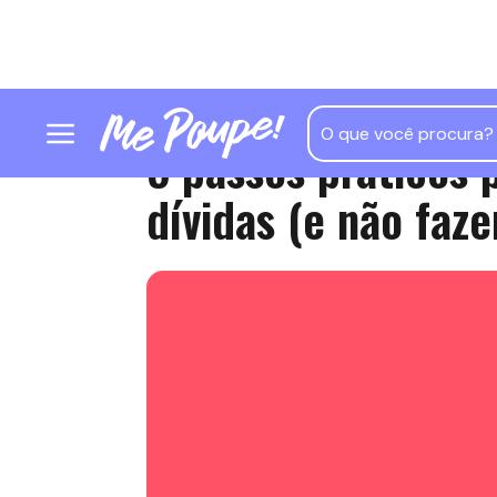
5 passos práticos p
dívidas (e não faze