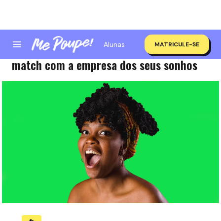
Alunas
MATRICULE-SE
Descubra seus valores pessoais e dê
match com a empresa dos seus sonhos