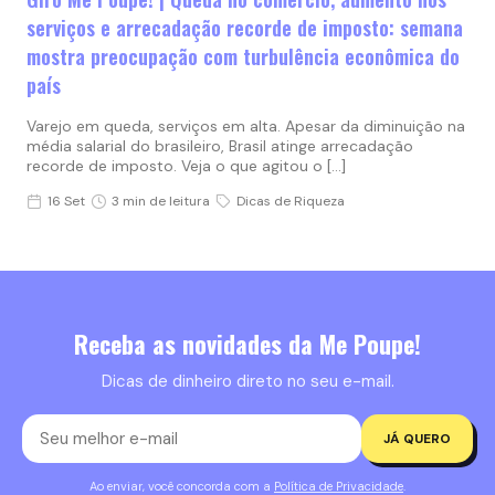
serviços e arrecadação recorde de imposto: semana
mostra preocupação com turbulência econômica do
país
Varejo em queda, serviços em alta. Apesar da diminuição na
média salarial do brasileiro, Brasil atinge arrecadação
recorde de imposto. Veja o que agitou o […]
16 Set
3 min de leitura
Dicas de Riqueza
Receba as novidades da Me Poupe!
Dicas de dinheiro direto no seu e-mail.
JÁ QUERO
Ao enviar, você concorda com a
Política de Privacidade
.