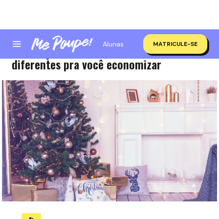
Alunas
MATRICULE-SE
Decoração natalina: 5 ideias fáceis e
diferentes pra você economizar