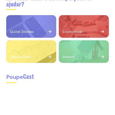
ajudar?
Quitar Dívidas
Economizar
Ganhar Mais
Investir
Cast
Poupe