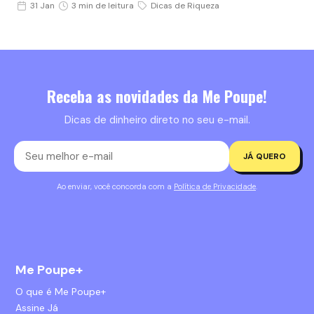
31 Jan
3 min de leitura
Dicas de Riqueza
Receba as novidades da Me Poupe!
Dicas de dinheiro direto no seu e-mail.
JÁ QUERO
Ao enviar, você concorda com a
Política de Privacidade
.
Me Poupe+
O que é Me Poupe+
Assine Já