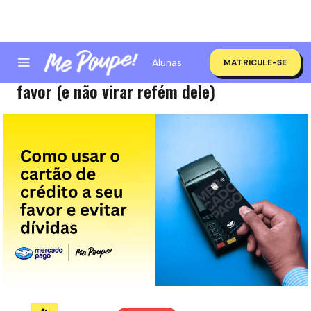
Alunas
MATRICULE-SE
Como usar o cartão de crédito a seu
favor (e não virar refém dele)