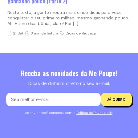
ganhando pouco (Parte 2)
Neste texto, a gente mostra mais cinco dicas para você
conquistar o seu primeiro milhão, mesmo ganhando pouco.
Ah! E tem dica bônus, claro! Por […]
21 Set
3 min de leitura
Dicas de Riqueza
Receba as novidades da Me Poupe!
Dicas de dinheiro direto no seu e-mail.
JÁ QUERO
Ao enviar, você concorda com a
Política de Privacidade
.