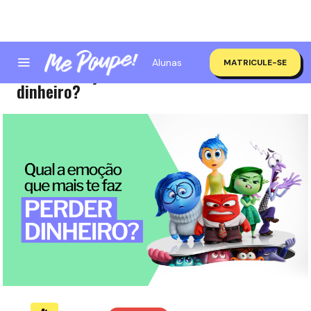
Alunas
MATRICULE-SE
Qual a emoção que mais te faz perder
dinheiro?