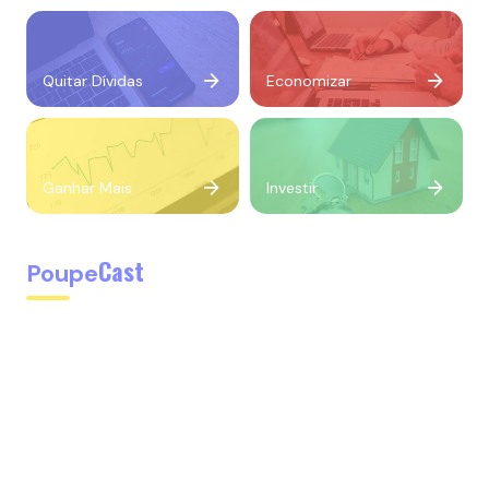
Quitar Dívidas
Economizar
Ganhar Mais
Investir
Cast
Poupe