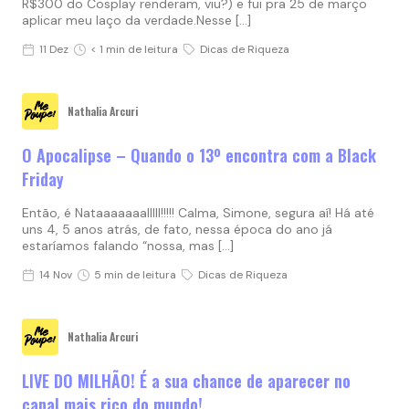
R$300 do Cosplay renderam, viu?) e fui pra 25 de março
aplicar meu laço da verdade.Nesse […]
11 Dez
< 1 min de leitura
Dicas de Riqueza
Nathalia Arcuri
O Apocalipse – Quando o 13º encontra com a Black
Friday
Então, é Nataaaaaaalllll!!!!! Calma, Simone, segura aí! Há até
uns 4, 5 anos atrás, de fato, nessa época do ano já
estaríamos falando “nossa, mas […]
14 Nov
5 min de leitura
Dicas de Riqueza
Nathalia Arcuri
LIVE DO MILHÃO! É a sua chance de aparecer no
canal mais rico do mundo!