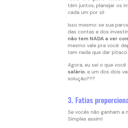
têm juntos, planejar os i
cada um por si!
Isso mesmo: se sua parce
das contas e dos invest
não tem NADA a ver com 
mesmo vale pra você: dep
tem nada que dar pitaco 
Agora, eu sei o que voc
salário
, e um dos dois va
solução???
3. Fatias proporcion
Se vocês não ganham a me
Simples assim!