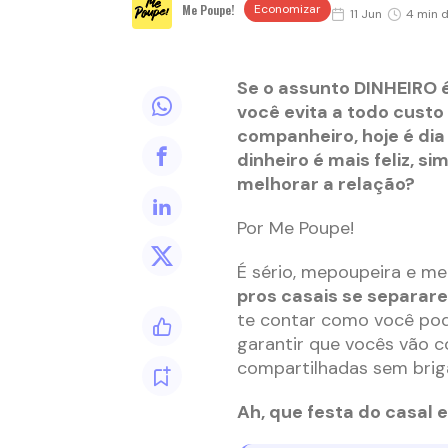
Me Poupe!
Economizar
11 Jun
4 min d
Se o assunto DINHEIRO 
você evita a todo cust
companheiro, hoje é dia 
dinheiro é mais feliz, s
melhorar a relação?
Por Me Poupe!
É sério, mepoupeira e m
pros casais se separar
te contar como você po
garantir que vocês vão c
compartilhadas sem brig
Ah, que festa do casal e