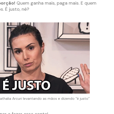
porção!
Quem ganha mais, paga mais. E quem
. É justo, né?
alia Arcuri levantando as mãos e dizendo “é justo”