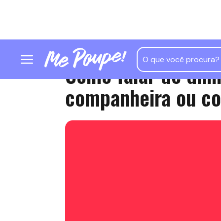
Como falar de din
companheira ou c