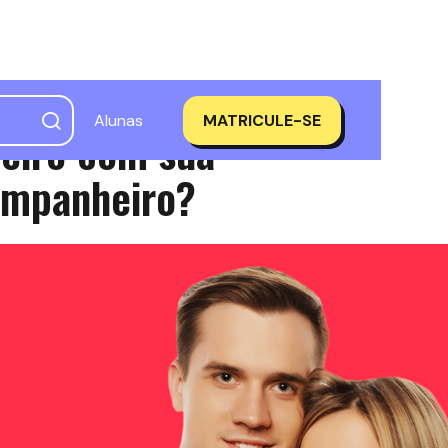
Alunas
MATRICULE-SE
heiro com sua
ompanheiro?