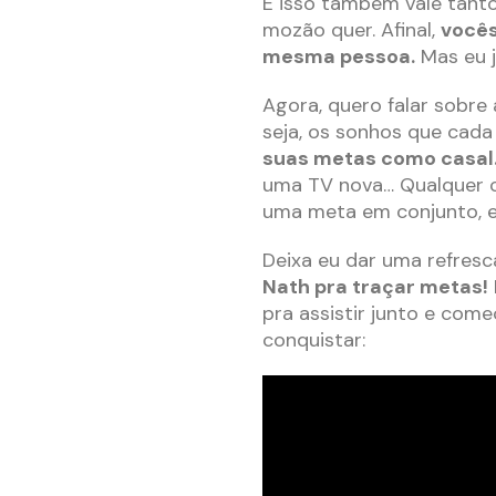
E isso também vale tanto
mozão quer. Afinal,
vocês
mesma pessoa.
Mas eu j
Agora, quero falar sobre
seja, os sonhos que cad
suas metas como casal
uma TV nova… Qualquer c
uma meta em conjunto, e 
Deixa eu dar uma refres
Nath pra traçar metas!
pra assistir junto e com
conquistar: