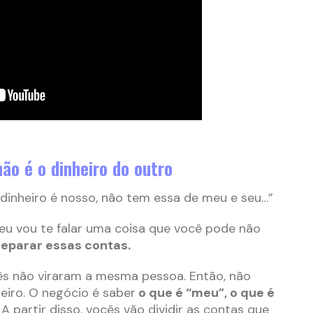
não é o dinheiro do outro
dinheiro é nosso, não tem essa de meu e seu…”
 eu vou te falar uma coisa que você pode não
separar essas contas.
ês não viraram a mesma pessoa. Então, não
iro. O negócio é saber
o que é “meu”, o que é
A partir disso, vocês vão dividir as contas que