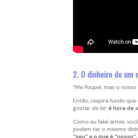
2. O dinheiro de um 
“Me Poupe!, mas o nosso 
Então, respira fundo que
gostar de ler:
é hora de 
Como eu falei antes, voc
podem ter o mesmo dinhe
“seu” e o que é “nosso”.