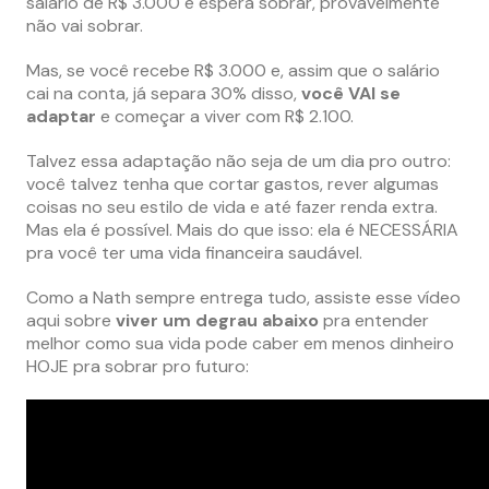
salário de R$ 3.000 e espera sobrar, provavelmente
não vai sobrar.
Mas, se você recebe R$ 3.000 e, assim que o salário
cai na conta, já separa 30% disso,
você VAI se
adaptar
e começar a viver com R$ 2.100.
Talvez essa adaptação não seja de um dia pro outro:
você talvez tenha que cortar gastos, rever algumas
coisas no seu estilo de vida e até fazer renda extra.
Mas ela é possível. Mais do que isso: ela é NECESSÁRIA
pra você ter uma vida financeira saudável.
Como a Nath sempre entrega tudo, assiste esse vídeo
aqui sobre
viver um degrau abaixo
pra entender
melhor como sua vida pode caber em menos dinheiro
HOJE pra sobrar pro futuro: