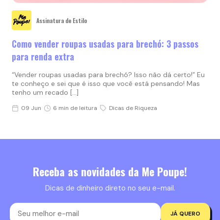
Assinatura de Estilo
Como vender roupas usadas para brechó: 3 passos
para renda extra
“Vender roupas usadas para brechó? Isso não dá certo!” Eu
te conheço e sei que é isso que você está pensando! Mas
tenho um recado […]
09 Jun
6 min de leitura
Dicas de Riqueza
Receba as novidades da Me Poupe!
Dicas de dinheiro direto no seu e-mail.
JÁ QUERO