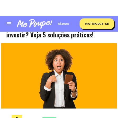
Alunas
MATRICULE-SE
De onde tirar o dinheiro pra começar a
investir? Veja 5 soluções práticas!