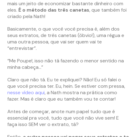
mais um jeito de economizar bastante dinheiro com
eles.
É o método das três canetas
, que também foi
criado pela Nath!
Basicamente, o que você você precisa é, além dos
seus extratos, de três canetas (óbvio!), uma régua e
uma outra pessoa, que vai ser quem vai te
“entrevistar”.
“Me Poupe!, isso não tá fazendo o menor sentido na
minha cabeça…”
Claro que não tá. Eu te expliquei? Não! Eu só falei o
que você precisa ter. Eu, hein. Se estiver com pressa,
nesse vídeo aqui
, a Nath mostra na prática como
fazer. Mas é claro que eu também vou te contar!
Antes de começar, anote num papel tudo que é
essencial pra você, tudo que você não vive sem! E
faça isso SEM ver o extrato, tá?
Então,
a outra pessoa vai pegar seus extratos e te