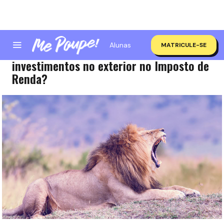
Alunas
MATRICULE-SE
Como declarar a renda e os
investimentos no exterior no Imposto de
Renda?