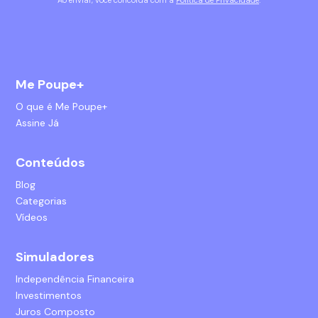
Ao enviar, você concorda com a
Política de Privacidade
.
Me Poupe+
O que é Me Poupe+
Assine Já
Conteúdos
Blog
Categorias
Vídeos
Simuladores
Independência Financeira
Investimentos
Juros Composto