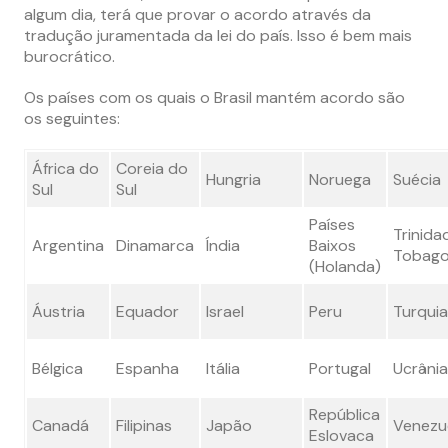
algum dia, terá que provar o acordo através da
tradução juramentada da lei do país. Isso é bem mais
burocrático.
Os países com os quais o Brasil mantém acordo são
os seguintes:
África do
Coreia do
Hungria
Noruega
Suécia
Sul
Sul
Países
Trinida
Argentina
Dinamarca
Índia
Baixos
Tobag
(Holanda)
Áustria
Equador
Israel
Peru
Turquia
Bélgica
Espanha
Itália
Portugal
Ucrânia
República
Canadá
Filipinas
Japão
Venezu
Eslovaca