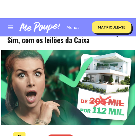
Alunas
MATRICULE-SE
Casa própria pagando metade do preço?
Sim, com os leilões da Caixa