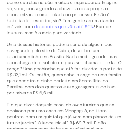
como estrelas no céu: muitas e inspiradoras. Imagine
só, você, conseguindo a chave da casa própria e
economizando uma bolada no processo. E não é
história de pescador, viu? Tem gente arrematando
imóveis com
descontos que vão até 95%
! Parece
loucura, mas é a mais pura verdade.
Uma dessas histórias poderia ser a de alguém que,
navegando pelo site da Caixa, descobre um
apartamentinho em Brasília. Nada muito grande, mas
aconchegante o suficiente para ser chamado de lar. O
preço? Uma pechincha que até faz duvidar: a partir de
R$ 83,1 mil. Ou então, quem sabe, a saga de uma família
que encontra o ninho perfeito em Santa Rita, na
Paraíba, com dois quartos e até garagem, tudo isso
por míseros R$ 6,5 mil​​.
E o que dizer daquele casal de aventureiros que se
apaixona por uma casa em Mongaguá, no litoral
paulista, com um quintal que já vem com planos de um
futuro jardim? O lance inicial? R$ 69,7 mil. E não
podemos esquecer do jovem profissional que