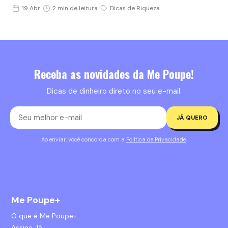
19 Abr
2 min de leitura
Dicas de Riqueza
Receba as novidades da Me Poupe!
Dicas de dinheiro direto no seu e-mail.
JÁ QUERO
Ao enviar, você concorda com a
Política de Privacidade
.
Me Poupe+
O que é Me Poupe+
Assine Já