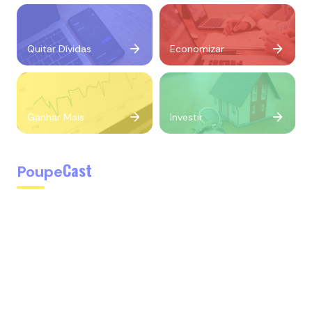
Quitar Dívidas
Economizar
Ganhar Mais
Investir
Cast
Poupe