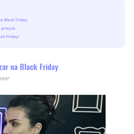
a Black Friday
 preços
ck Friday!
zar na Black Friday
o???”