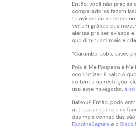
Então, você não precisa 
comparadores fazem isso
te avisam se acharem um
ver um gráfico que mostr
alertas pra ser avisada 
que diminuem mais ainda
“Caramba, Jobs, esses pl
Pois é, Me Poupeira e Me
economizar. E sabe o qu
só tem uma restrição: e
usa esse navegador,
é só
Baixou? Então, pode entr
até testar como eles fu
das mais conhecidas sã
EscolhaSegura
e o
Black