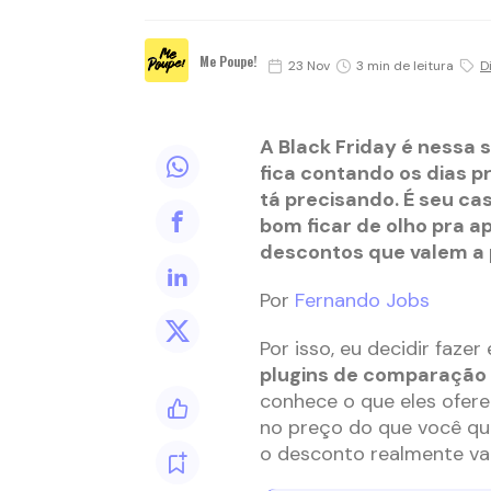
Me Poupe!
23 Nov
3 min de leitura
D
A Black Friday é nessa 
fica contando os dias 
tá precisando. É seu ca
bom ficar de olho pra 
descontos que valem a 
Por
Fernando Jobs
Por isso, eu decidir faz
plugins de comparação
conhece o que eles ofere
no preço do que você que
o desconto realmente vai