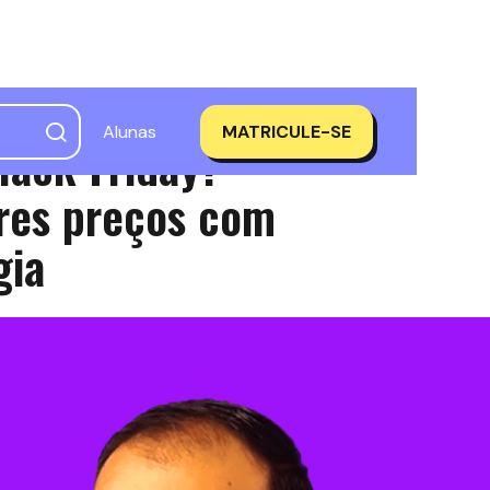
Alunas
MATRICULE-SE
lack Friday?
res preços com
gia