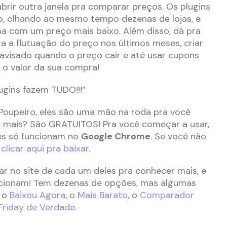
abrir outra janela pra comparar preços. Os plugins
, olhando ao mesmo tempo dezenas de lojas, e
a com um preço mais baixo. Além disso, dá pra
a a flutuação do preço nos últimos meses, criar
e avisado quando o preço cair e até usar cupons
 o valor da sua compra!
ugins fazem TUDO!!!”
 Poupeiro, eles são uma mão na roda pra você
e mais? São GRATUITOS! Pra você começar a usar,
les só funcionam no
Google Chrome
. Se você não
 clicar aqui pra baixar
.
ar no site de cada um deles pra conhecer mais, e
ncionam! Tem dezenas de opções, mas algumas
o o
Baixou Agora
, o
Mais Barato
, o
Comparador
 Friday de Verdade
.