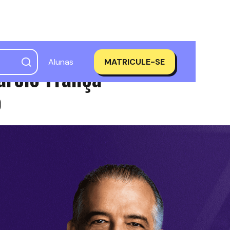
Alunas
MATRICULE-SE
árcio França
o