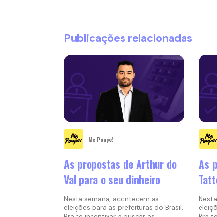
Publicações relacionadas
Me Poupe!
As propostas de Arthur do
As p
Val para o seu dinheiro
Tatt
Nesta semana, acontecem as
Nesta
eleições para as prefeituras do Brasil.
eleiçõ
Pra te incentivar a buscar as
Pra t