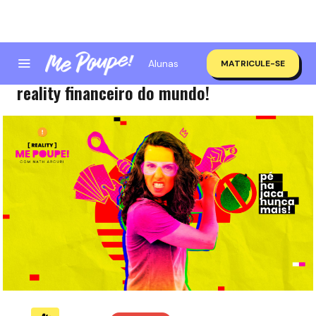
Alunas
MATRICULE-SE
Adivinha quem tá chegando? O maior
reality financeiro do mundo!