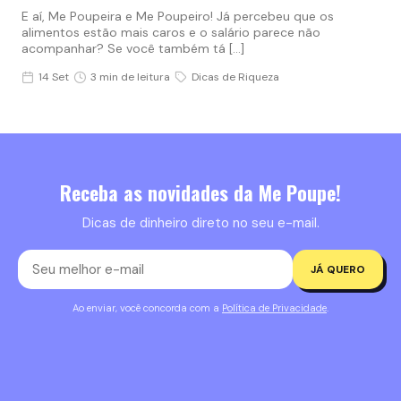
E aí, Me Poupeira e Me Poupeiro! Já percebeu que os
alimentos estão mais caros e o salário parece não
acompanhar? Se você também tá […]
14 Set
3 min de leitura
Dicas de Riqueza
Receba as novidades da Me Poupe!
Dicas de dinheiro direto no seu e-mail.
JÁ QUERO
Ao enviar, você concorda com a
Política de Privacidade
.